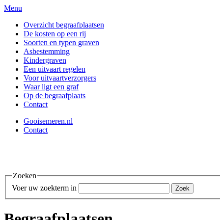
Menu
Overzicht begraafplaatsen
De kosten op een rij
Soorten en typen graven
Asbestemming
Kindergraven
Een uitvaart regelen
Voor uitvaartverzorgers
Waar ligt een graf
Op de begraafplaats
Contact
Gooisemeren.nl
Contact
Zoeken
Voer uw zoekterm in
Begraafplaatsen