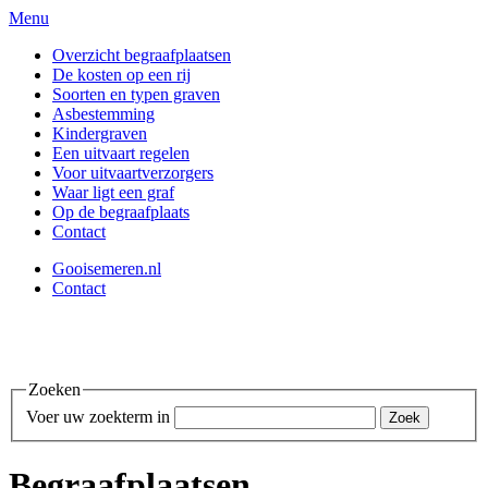
Menu
Overzicht begraafplaatsen
De kosten op een rij
Soorten en typen graven
Asbestemming
Kindergraven
Een uitvaart regelen
Voor uitvaartverzorgers
Waar ligt een graf
Op de begraafplaats
Contact
Gooisemeren.nl
Contact
Zoeken
Voer uw zoekterm in
Begraafplaatsen